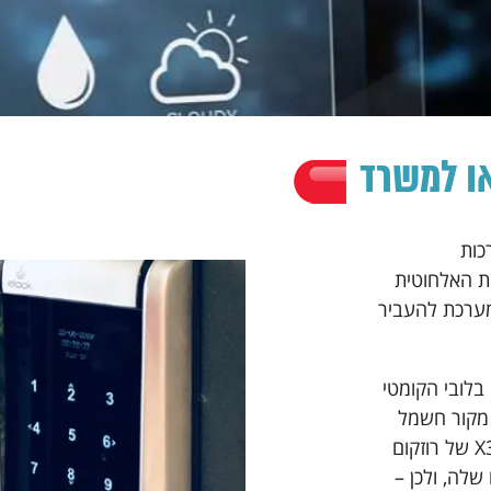
או למשרד
כות
ת האלחוטית
ערכת להעביר
בלובי הקומטי
 מקור חשמל
עבור הפאנל החיצוני של האינטרקום כמו 500X או X300 של רוזקום
Wi מוגבלת בטווח שלה, ולכן –