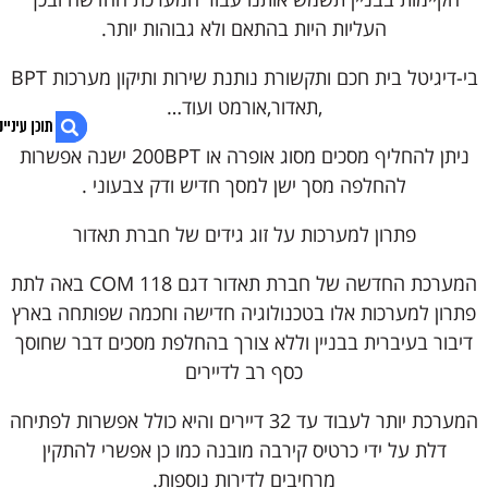
העליות היות בהתאם ולא גבוהות יותר.
בי-דיגיטל בית חכם ותקשורת נותנת שירות ותיקון מערכות BPT
,תאדור,אורמט ועוד…
ניתן להחליף מסכים מסוג אופרה או 200BPT ישנה אפשרות
להחלפה מסך ישן למסך חדיש ודק צבעוני .
1. אינטרקום BPT לבניין משותף
פתרון למערכות על זוג גידים של חברת תאדור
2. בונה או משפץ? קבל הצעת מחיר אטרקטיבית
3. נגישות אתר
4. לייעוץ 054-2200896
המערכת החדשה של חברת תאדור דגם COM 118 באה לתת
5. www.be-digital.co.il
פתרון למערכות אלו בטכנולוגיה חדישה וחכמה שפותחה בארץ
דיבור בעיברית בבניין וללא צורך בהחלפת מסכים דבר שחוסך
כסף רב לדיירים
המערכת יותר לעבוד עד 32 דיירים והיא כולל אפשרות לפתיחה
דלת על ידי כרטיס קירבה מובנה כמו כן אפשרי להתקין
מרחיבים לדירות נוספות.