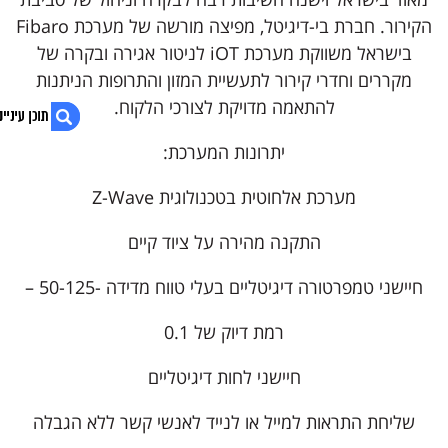
הקירור. חברת בי-דיגיטל, מפיצה מורשה של מערכת Fibaro
בישראל משווקת מערכת iOT לניטור אגירה ובקרה של
מקררים וחדרי קירור לתעשיית המזון והתרופות הניתנות
להתאמה מדויקת לצורכי הלקוח.
יתרונות המערכת:
1. ניטור אגירה ובקרה של מקררים וחדרי קירור
מערכת אלחוטית בטכנולוגית Z-Wave
2. בונה או משפץ? קבל הצעת מחיר אטרקטיבית
3. נגישות אתר
התקנה מהירה על ציוד קיים
חיישני טמפרטורה דיגיטליים בעלי טווח מדידה -50-125 –
רמת דיוק של 0.1
חיישני לחות דיגיטליים
שליחת התראות למייל או לנייד לאנשי קשר ללא הגבלה