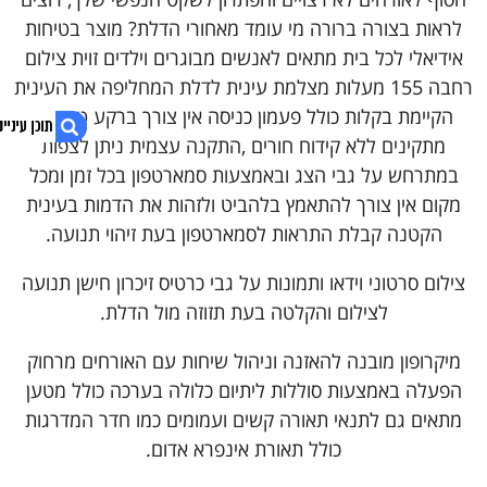
לראות בצורה ברורה מי עומד מאחורי הדלת? מוצר בטיחות
אידיאלי לכל בית מתאים לאנשים מבוגרים וילדים זוית צילום
רחבה 155 מעלות מצלמת עינית לדלת המחליפה את העינית
הקיימת בקלות כולל פעמון כניסה אין צורך ברקע טכני או
מתקינים ללא קידוח חורים ,התקנה עצמית ניתן לצפות
במתרחש על גבי הצג ובאמצעות סמארטפון בכל זמן ומכל
מקום אין צורך להתאמץ בלהביט ולזהות את הדמות בעינית
1. עינית דיגיטלית לדלת אלחוטית HD עם צג 4.3
הקטנה קבלת התראות לסמארטפון בעת זיהוי תנועה.
2. בונה או משפץ? קבל הצעת מחיר אטרקטיבית
3. נגישות אתר
4. עינית דיגיטלית לדלת אלחוטית HD עם צג "4.3 עם הקלטה
צילום סרטוני וידאו ותמונות על גבי כרטיס זיכרון חישן תנועה
כולל פעמון כניסה מובנה וצפייה מרחוק
לצילום והקלטה בעת תזוזה מול הדלת.
מיקרופון מובנה להאזנה וניהול שיחות עם האורחים מרחוק
הפעלה באמצעות סוללות ליתיום כלולה בערכה כולל מטען
מתאים גם לתנאי תאורה קשים ועמומים כמו חדר המדרגות
כולל תאורת אינפרא אדום.