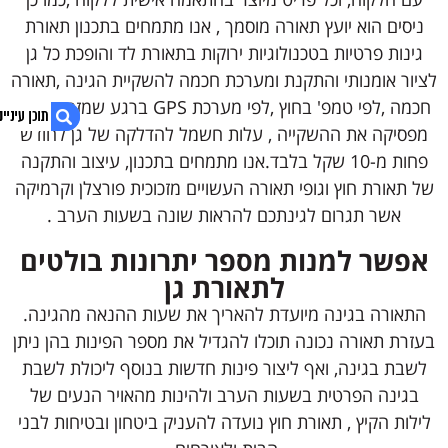
ניסים הוא יועץ תאורה מוסמך , אנו מתמחים בתכנון תאורת
גינות פרטיות בטכנולוגיות ירוקות בתאורת לד והופכת כל גן
לציור אומנותי והתקנת ומערכת חכמה להשקיית הגינה ,תאורה
חכמה ,לפי טמפ' בחוץ ,לפי מערכת GPS ברגע שמזהה גשם
מפסיקה את ההשקייה , עלות חשמל להדלקה של גן לחודש
פחות מ-10 שקל בלבד.אנו מתמחים בתכנון, עיצוב והתקנה
של תאורת חוץ וגופי תאורה העשויים מזכוכית פורצלן וקרמיקה
1. עיצוב והקמת תאורה חכמה ואומנותית לגן
אשר תגרום לגינתכם להראות שונה בשעות הערב .
2. בונה או משפץ? קבל הצעת מחיר אטרקטיבית
3. אפשר למנות מספר יתרונות בולטים לתאורת גן
אפשר למנות מספר יתרונות בולטים
4. בטחון והרתעה מפני גנבים
5. הגדלת ערך הבית
לתאורת גן
6. נגישות אתר
התאורה בגינה מיועדת להאריך את שעות ההנאה מהגינה.
7. לייעוץ חינם 054-2200896 ניסים
בעזרת תאורה נכונה תוכלו להגדיל את מספר הפינות בהן ניתן
לשבת בגינה, ואף ליצור פינות חדשות בנוסף ליכולת לשבת
בגינה הפרטית בשעות הערב ולהינות מהאויר הנעים של
לילות הקיץ , תאורת חוץ נועדה להעניק ביטחון ובטיחות לבני