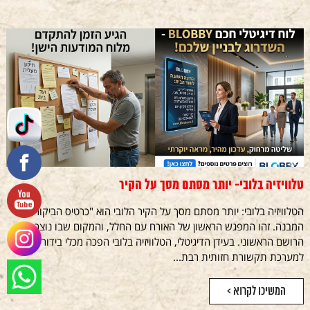
טלוויזיה בלובי- יותר מסתם מסך על הקיר
הטלוויזיה בלובי: יותר מסתם מסך על הקיר הלובי הוא "כרטיס הביקור" של
המבנה. זהו המפגש הראשון של האורח עם החלל, והמקום שבו נוצר
הרושם הראשוני. בעידן הדיגיטלי, הטלוויזיה בלובי הפכה מכלי בידור
למערכת תקשורת חזותית רבת...
המשיכו לקרוא >