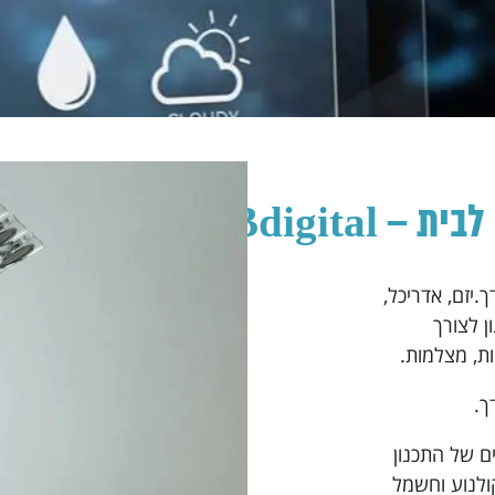
 Bdigital
.יזם, אדריכל,
ן לצורך
ת, מצלמות.
ך.
ם של התכנון
ולנוע וחשמל