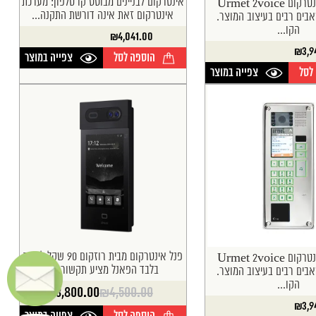
אינטרקום לבניינים מבוסס קו טלפון: מערכת
מערכת האינטרקום Urmet 2voice
אינטרקום זאת אינה דורשת התקנה...
בים רבים בעיצוב המוצר.
הקו...
₪
4,041.00
₪
3,9
הוספה לסל
צפייה במוצר
לסל
צפייה במוצר
פנל אינטרקום מבית רוזקום 90 שקל לדירה
מערכת האינטרקום Urmet 2voice
בלבד הפאנל מציע תקשורת...
בים רבים בעיצוב המוצר.
הקו...
₪
3,800.00
₪
4,500.00
המחיר
המחיר
₪
3,9
הנוכחי
המקורי