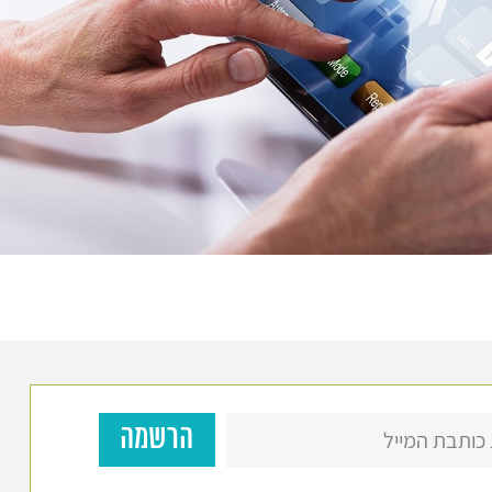
ין
וכל להיכנס בלי בעיה, כיוון שלבטח ביקש מכם את קוד
 האורחים שמגיעים אלינו הם בהכרח רצויים ולא כולם
 מעדיפים לווסת את כניסת האנשים לבניין שלכם ועדיין לא
מותקנת בו מערכת אינטרקום לבניין, ניתן לפנות עוד היום לחברת Bdigital מערכות בית חכם
אימה ביותר לבניין שלכם. לא תאמינו כיצד אינטרקום
שריש בכם ובשאר הדיירים תחושת ביטחון.