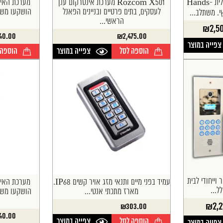
מערכת אינטרקום TV דיגיטלית Hands-
Rozcom X501 מערכת אינטרקום ענן
לעסקים, בתים פרטיים ובניינים הפאנל
הושקעו משא
הראשי...
₪
2,5
40.00
₪
2,475.00
צפייה במוצר
הוספה לסל
צפייה במוצר
הוספה 
ייחודי לבית
עמיד בפני מיים ותנאי מזג אויר קשים IP68.
ל...
מארז מתכתי אנטי...
הושקעו משא
₪
2,
₪
303.00
40.00
הוספה לסל
צפייה במוצר