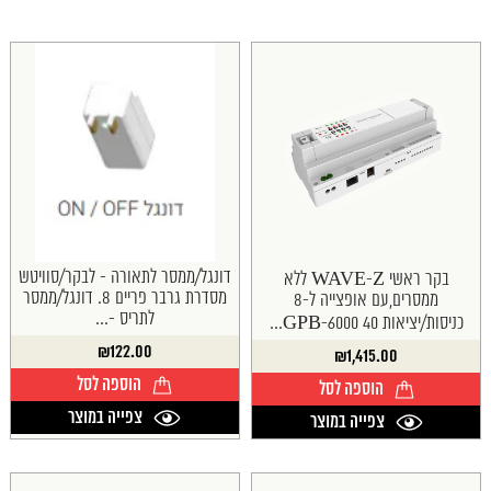
דונגל/ממסר לתאורה - לבקר/סוויטש
בקר ראשי WAVE-Z ללא
מסדרת גרבר פריים 8. דונגל/ממסר
ממסרים,עם אופצייה ל-8
לתריס -...
כניסות/יציאות 40 6000-GPB...
₪
122.00
₪
1,415.00
הוספה לסל
הוספה לסל
צפייה במוצר
צפייה במוצר