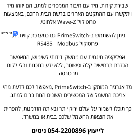
שבירת קירות. מיד עם חיבור הממסרים למתג, הם יזוהו מיד
ויתקשרו עם ההתקנים האחרים ברשת הבית החכם, באמצעות
פרוטוקול Wave-Z אלחוטי.
ניתן להשתמש ב-PrimeSwitch גם כמערכת קווית, לפי
פרוטוקול RS485 - Modbus
אפליקציה חינמית עם ממשק ידידותי לשימוש, המאפשר
1. מפסקי GERBER SWITCH
2. בונה או משפץ? קבל הצעת מחיר אטרקטיבית
הגדרת תרחישים קלה ופשוטה, ללא ידע בתכנות ובלי לקום
3. מפסקי גרבר פריים - GERBER PRIME
מהכורסה.
4. נגישות אתר
5. לייעוץ 054-2200896 ניסים
מד אנרגיה המותקן ב-PrimeSwitch ,מאפשר לכם לדעת מהי
צריכת החשמל של המכשירים השונים המחוברים למתג.
כך תוכלו לשמור על עולם ירוק יותר ובאותה הזדמנות, להפחית
את הוצאות החשמל שלכם בבית או במשרד.
לייעוץ
054-2200896
ניסים