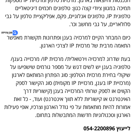
הנכנסות והיוצאות בארגון. מרכזיות טלפון ומרכזיות IP מספקות
תמיכה ‏במגוון ציודי קצה כגון: טלפונים חכמים דיגיטאליים
טלפונית IP, טלפונים אנלוגיים, פקס, אפליקציית טלפון על גבי
סלולאריים, על גבי מחשב וכו'.
כיום המבחר הקיים למרכזיה בענן ופתרונות תקשורת מאפשר
התאמה מרבית של מרכזית IP לצרכי ‏הארגון.
1. מרכזיות IP לעסקים
בעת שדרוג למרכזיה וירטואלית/ מרכזית IP/ מרכזייה בענן/
2. בונה או משפץ? קבל הצעת מחיר אטרקטיבית
טלפוניה בענן יש לשים דגש על מספר גורמים שישפיעו על
3. מרכזיות IP וטלפוניה לעסקים
שיקולי בחירת מרכזית ‏הטלפון: סוג הפתרון המותאם לארגון
4. נגישות אתר
(מרכזיית IP בענן, מרכזיית IP מקומית) סוג הקישור לספק
הקווים או לספק שרותי המרכזייה בענן (קישוריות דרך
האינטרנט או קישוריות ללא תווך אינטרנט) ועוד, - כל זאת
אמורות להיות מותאמות על פי גודל הארגון וצרכיו, אופי פעילות
‏הארגון וטכנולוגיות חדשות המתבשלות בתחום.
לייעוץ
054-2200896