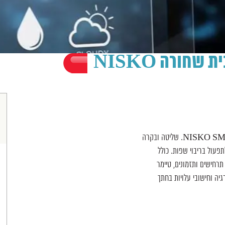
שחורה NISKO
טיימר דוד חכם זכוכית שחורה NISKO. מותג NISKO SMART. שליטה ובקרה
עול בריבוי שפות. כולל
רחישים ותזמונים, טיימר
רם ואנרגיה וחישובי עלויות בחתך