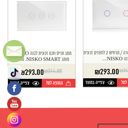
מתג חכם לתאורה / תרחיש 2 לחצנים זכוכית
מתג תריס חכם זכוכית לבנה NISKO.
NISK....
מותג NISKO SMART. מתג...
₪
34
₪
293.00
₪
344.00
₪
293.00
המחיר
המחיר
הנוכחי
המקורי
לסל
צפייה במוצר
הוספה לסל
צפייה במוצר
היה:
הוא:
₪3
₪2
₪344.00.
₪293.00.