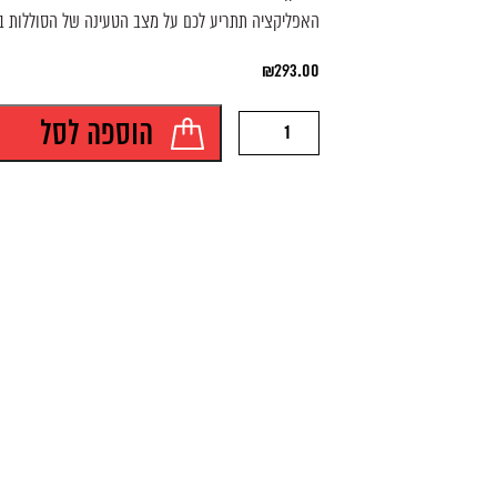
האפליקציה תתריע לכם על מצב הטעינה של הסוללות ב
₪
293.00
כמות
הוספה לסל
של
חיישן
עשן
למשרד