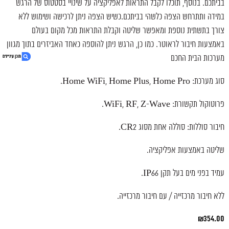
בביתכם. בנוסף, תוכלו לקבל התראות לאפליקציה על שינויי בסטטוס של הרגש
במידה ותתרחש הצפה כלשהי בביתכם.כשיש הצפה ניתן לרכישה ושימוש ללא
צורך בתשתית נוספת ומאפשר שליטה וקבלת התראות מכל מקום בעולם
באמצעות חיבור לראוטר. כמו כן, הרגש ניתן להוספה כאחד האביזרים בתוך מגוון
מערכות הבית החכם
סוג מערכת: Home WiFi, Home Plus, Home Pro.
1. חיישן הצפה
פרוטוקול תקשורת: WiFi, RF, Z-Wave.
2. בונה או משפץ? קבל הצעת מחיר אטרקטיבית
3. חיישן הצפה למשרד
חיבור סוללות: סוללה אחת מסוג CR2.
4. נגישות אתר
שליטה באמצעות אפליקציה.
עמיד בפני מים בעל תקן IP66.
ללא חיבור מרכזייה / עם חיבור מרכזייה.
₪
354.00