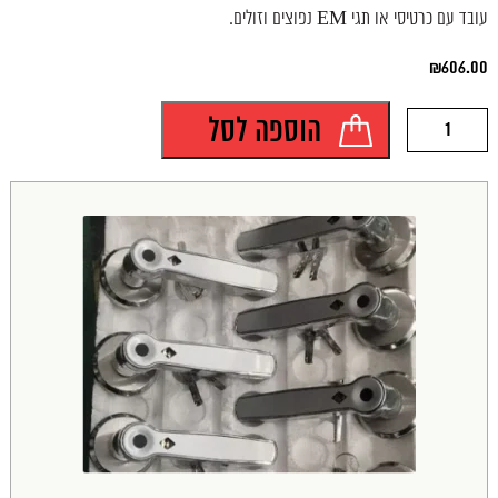
עובד עם כרטיסי או תגי EM נפוצים וזולים.
₪
606.00
כמות
הוספה לסל
של
מנעול
קוד
אלקטרוני
משולב
קוד
או
כרטיס
קירבה