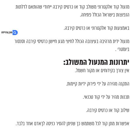
מנעול קוד אלקטרוני משולב קוד או כרטיס קירבה ייחודי שהותאם לדלתות
הנפוצות בישראל הכולל פתיחה.
באמצעות קוד אלקטרוני או כרטיס קירבה.
מנעול ידית מרהיבה בעיצובה הכולל לחיצי מגע חיישן כרטיסי קירבה וסנסור
ביומטרי .
1. מנעול קוד אלקטרוני משולב קוד או כרטיס קירבה
יתרונות המנעול המשולב:
2. בונה או משפץ? קבל הצעת מחיר אטרקטיבית
3. מנעול קוד אלקטרוני עם טביעת אצבע וכרטיס קירבה
אין צורך בקידוחים או מקור חשמל.
4. יתרונות המנעול המשולב:
5. נגישות אתר
התקנה מהירה על ידי פירוק ידיות קיימות.
תכנות מהיר על ידי קוד טכנאי.
שילוב קוד או כרטיס קירבה.
אפשרות מתן קוד לכל משתמש כך שניתן להסיר כניסה לךאדם אחד בלבד.