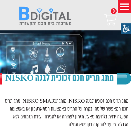
0
מתג תריס חכם זכוכית לבנה NISKO
מתג תריס חכם זכוכית לבנה NISKO. מותג NISKO SMART. מתג תריס
חכם המאפשר שליטה ובקרה על התריס באמצעות הסמארטפון או באמצעות
הפעלה ידנית בלחיצת טאצ’. תזמון לפתיחה או לסגירה ויצירת תזמונים ללא
הגבלה. מיועד להתקנה בקופסא עגולה.